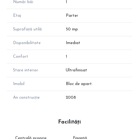
Număr băi
1
Etaj
Parter
Suprafață utilă
50 mp
Disponibilitate
Imediat
Confort
1
Stare interior
Ultrafinisat
Imobil
Bloc de apart.
An construcție
2008
Facilități
Centrală proprie
Faianță