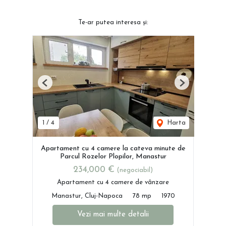
Te-ar putea interesa și:
Previous
Next
1
/
4
Harta
Apartament cu 4 camere la cateva minute de
Parcul Rozelor Plopilor, Manastur
234,000 €
(negociabil)
Apartament cu 4 camere de vânzare
Manastur, Cluj-Napoca
78 mp
1970
Vezi mai multe detalii