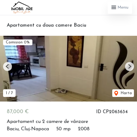
Meniu
Apartament cu doua camere Baciu
Comision 0%
Previous
Nex
1
/
7
Harta
87,000 €
ID CP2063634
Apartament cu 2 camere de vânzare
Baciu, Cluj-Napoca
50 mp
2008