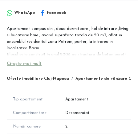
WhatsApp
Facebook
Apartament compus din , doua dormitoare , hol de intrare ,living
si bucatarie baie , avand suprafata totala de 50 m3, aflat in
ansamblul rezidential zona Petrom, parter, la intrarea in
localitatea Baciu.
Blocul este construit in anul 2008 pe structura de beton pereti
fiind din caramida poroterm de 35cm , cu izolatie foarte buna de
Citește mai mult
polistiren.
Este situat foarte aprope de mijloacele de transport in
Oferte imobiliare Cluj-Napoca
Apartamente de vânzare Cluj
comun,magazine alinentare, saloane de infrumusetare , gradinita
de stat , biserica.
Apartamentul se vinde complect utilat si mobilat.
Tip apartament
Apartament
*Parcare privata exterioara.
Compartimentare
Decomandat
Număr camere
2