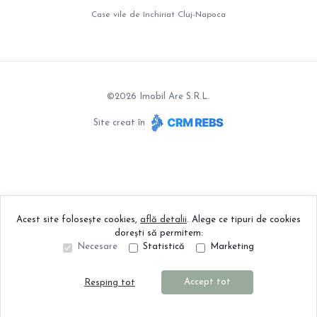
Case vile de închiriat Cluj-Napoca
©
2026
Imobil Are S.R.L.
Site creat în
Acest site folosește cookies,
află detalii
.
Alege ce tipuri de cookies
dorești să permitem:
Necesare
Statistică
Marketing
Accept tot
Resping tot
Sună acum
Solicită vizionare