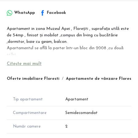
WhatsApp
Facebook
Apartament in zona Muzeul Apei , Florești , suprafața utilă este
de 54mp , finisat și mobilat ,compus din living cu bucătărie
,dormitor, baie cu geam, balcon.
Apartamentul se află la parter într-un bloc din 2008 ,cu două
scări .
Citește mai mult
loc de parcare lângă bloc se poate achizitiona separat
Oferte imobiliare Floresti
Apartamente de vânzare Floresti
Tip apartament
Apartament
Compartimentare
Semidecomandat
Număr camere
2