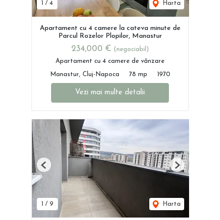
1
/
4
Harta
Apartament cu 4 camere la cateva minute de
Parcul Rozelor Plopilor, Manastur
234,000 €
(negociabil)
Apartament cu 4 camere de vânzare
Manastur, Cluj-Napoca
78 mp
1970
Vezi mai multe detalii
Previous
Next
1
/
9
Harta