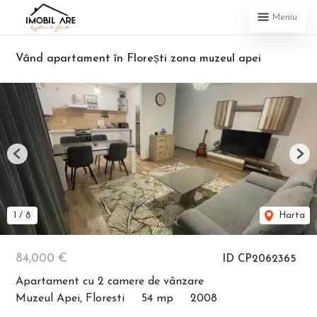
Meniu
Vând apartament în Florești zona muzeul apei
Previous
Nex
1
/
8
Harta
84,000 €
ID CP2062365
Apartament cu 2 camere de vânzare
Muzeul Apei, Floresti
54 mp
2008