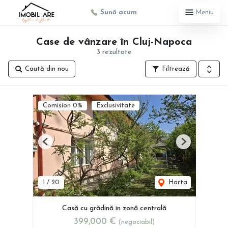
Sună acum
Meniu
Case de vânzare în Cluj-Napoca
3 rezultate
Caută din nou
Filtrează
Comision 0%
Exclusivitate
Previous
Next
1
/
20
Harta
Casă cu grădină in zonă centrală
399,000 €
(negociabil)