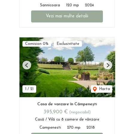
Sannicoara
120 mp
2024
Vezi mai multe detalii
Comision 0%
Exclusivitate
Previous
Next
1
/
21
Harta
Casa de vanzare în Câmpenești
395,900 €
(negociabil)
Casă / Vilă cu 8 camere de vânzare
Campenesti
270 mp
2018