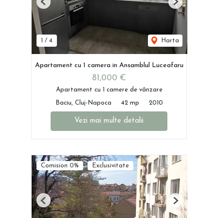
Previous
Next
1
/
4
Harta
Apartament cu 1 camera in Ansamblul Luceafaru
81,000 €
Apartament cu 1 camere de vânzare
Baciu, Cluj-Napoca
42 mp
2010
Vezi mai multe detalii
Comision 0%
Exclusivitate
Previous
Next