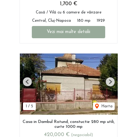
1,700 €
Casă / Vilă cu 6 camere de vânzare
Central, Cluj-Napoca
180 mp
1929
Vezi mai multe detalii
Previous
Next
1
/
5
Harta
Casa in Dambul Rotund, constuctie 280 mp utili,
curte 1000 mp
420,000 €
(negociabil)