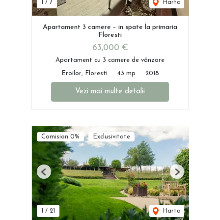
1
/
7
Harta
Apartament 3 camere – in spate la primaria
Floresti
63,000 €
Apartament cu 3 camere de vânzare
Eroilor, Floresti
43 mp
2018
Vezi mai multe detalii
Comision 0%
Exclusivitate
Previous
Next
1
/
21
Harta