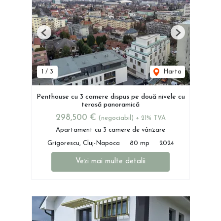
Previous
Next
1
/
3
Harta
Penthouse cu 3 camere dispus pe două nivele cu
terasă panoramică
298,500 €
(negociabil) + 21% TVA
Apartament cu 3 camere de vânzare
Grigorescu, Cluj-Napoca
80 mp
2024
Vezi mai multe detalii