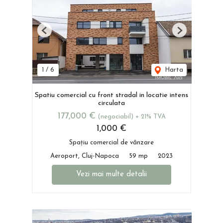
Previous
Next
1
/
6
Harta
Spatiu comercial cu front stradal in locatie intens
circulata
177,000 €
(negociabil) + 21% TVA
1,000 €
Spațiu comercial de vânzare
Aeroport, Cluj-Napoca
59 mp
2023
Vezi mai multe detalii