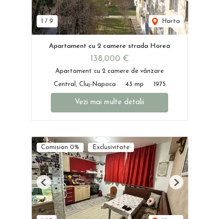
1
/
9
Harta
Apartament cu 2 camere strada Horea
138,000 €
Apartament cu 2 camere de vânzare
Central, Cluj-Napoca
43 mp
1975
Vezi mai multe detalii
Comision 0%
Exclusivitate
Previous
Next