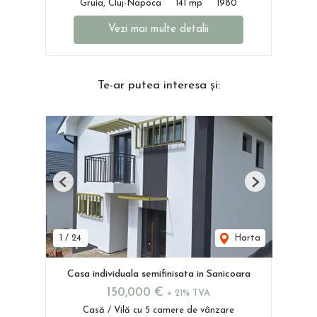
Gruia, Cluj-Napoca
141 mp
1980
Vezi mai multe detalii
Te-ar putea interesa și:
Previous
Next
1
/
24
Harta
Casa individuala semifinisata in Sanicoara
150,000 €
+ 21% TVA
Casă / Vilă cu 5 camere de vânzare