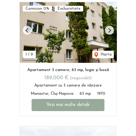
Comision 0%
Exclusivitate
Previous
Next
1
/
9
Harta
Apartament 3 camere, 63 mp, logie și boxă
189,000 €
(negociabil)
Apartament cu 3 camere de vânzare
Manastur, Cluj-Napoca
63 mp
1970
Vezi mai multe detalii