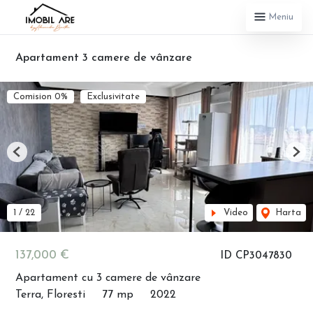
Meniu
Apartament 3 camere de vânzare
Comision 0%
Exclusivitate
Previous
Nex
1
/
22
Video
Harta
137,000 €
ID CP3047830
Apartament cu 3 camere de vânzare
Terra, Floresti
77 mp
2022