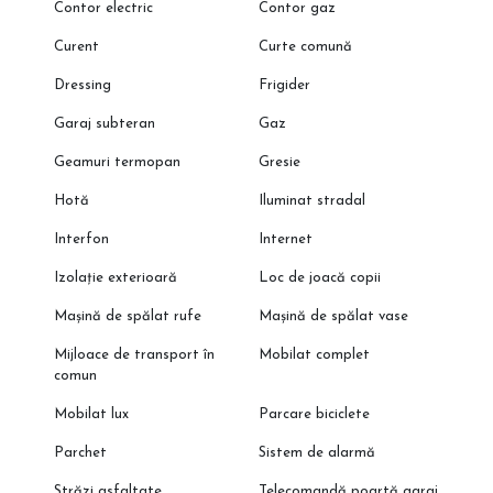
Contor electric
Contor gaz
Curent
Curte comună
Dressing
Frigider
Garaj subteran
Gaz
Geamuri termopan
Gresie
Hotă
Iluminat stradal
Interfon
Internet
Izolație exterioară
Loc de joacă copii
Mașină de spălat rufe
Mașină de spălat vase
Mijloace de transport în
Mobilat complet
comun
Mobilat lux
Parcare biciclete
Parchet
Sistem de alarmă
Străzi asfaltate
Telecomandă poartă garaj