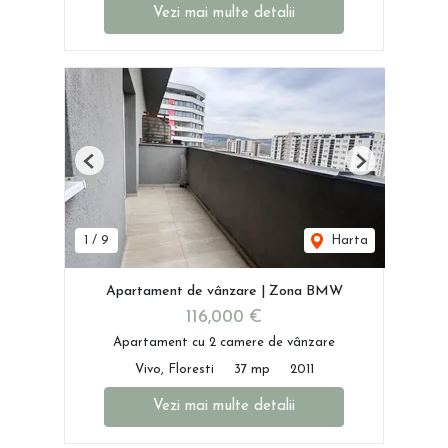
Vezi mai multe detalii
Previous
Next
1
/
9
Harta
Apartament de vânzare | Zona BMW
116,000 €
Apartament cu 2 camere de vânzare
Vivo, Floresti
37 mp
2011
Vezi mai multe detalii