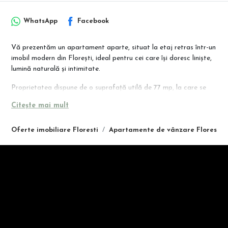
WhatsApp
Facebook
Vă prezentăm un apartament aparte, situat la etaj retras într-un
imobil modern din Florești, ideal pentru cei care își doresc liniște,
lumină naturală și intimitate.
Proprietatea dispune de o suprafață utilă de 77 mp, la care se
adaugă aproximativ 30 mp de terase generoase, perfect
Citește mai mult
orientate pentru a beneficia de soare pe tot parcursul zilei și de o
priveliște panoramică spre oraș și zone verzi.
Oferte imobiliare Floresti
Apartamente de vânzare Floresti
Compartimentarea este decomandată și eficient gândită:
living spațios și luminos
bucătărie complet mobilată și utilată
2 dormitoare
2 băi
2 terase cu acces din mai multe încăperi
Apartamentul se remarcă prin: