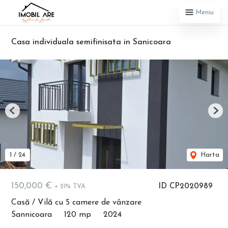
Meniu
Casa individuala semifinisata in Sanicoara
Previous
Nex
1
/
24
Harta
150,000 €
ID CP2020989
+ 21% TVA
Casă / Vilă cu 5 camere de vânzare
Sannicoara
120 mp
2024