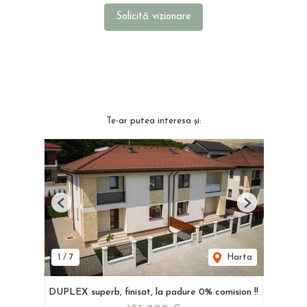
Solicită vizionare
Te-ar putea interesa și:
Previous
Next
1
/
7
Harta
DUPLEX superb, finisat, la padure 0% comision !!