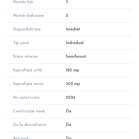
Număr băi
3
la o distanta convenabila de Cluj!
Pentru a programa o vizionare și pentru a afla mai multe detalii
Număr balcoane
2
despre această proprietate unică, nu ezitați să ne contactați
astăzi!
Disponibilitate
Imediat
Tip casă
Individual
Stare interior
Semifinisat
Suprafață utilă
120 mp
Suprafață teren
302 mp
An construcție
2024
Construcție nouă
Da
De la dezvoltator
Da
Are pod
Da