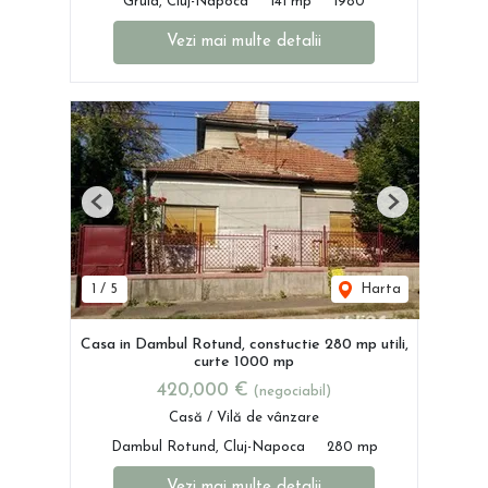
Gruia, Cluj-Napoca
141 mp
1980
Vezi mai multe detalii
Previous
Next
1
/
5
Harta
Casa in Dambul Rotund, constuctie 280 mp utili,
curte 1000 mp
420,000 €
(negociabil)
Casă / Vilă de vânzare
Dambul Rotund, Cluj-Napoca
280 mp
Vezi mai multe detalii