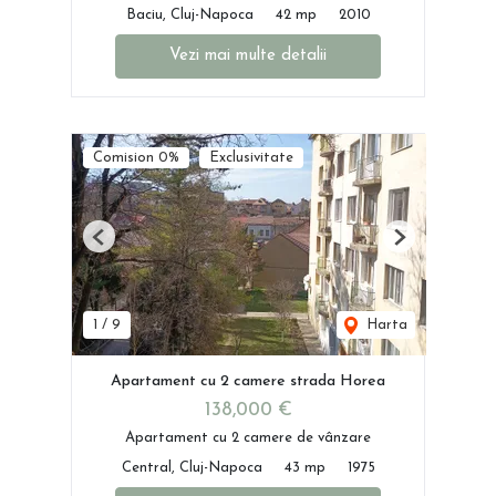
Baciu, Cluj-Napoca
42 mp
2010
Vezi mai multe detalii
Comision 0%
Exclusivitate
Previous
Next
1
/
9
Harta
Apartament cu 2 camere strada Horea
138,000 €
Apartament cu 2 camere de vânzare
Central, Cluj-Napoca
43 mp
1975