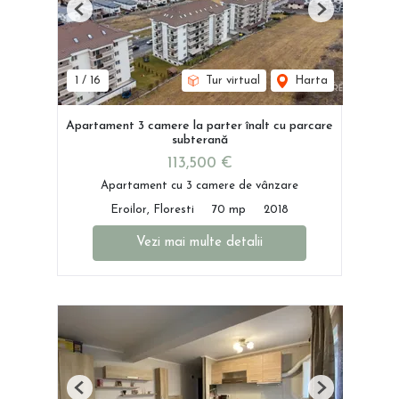
Previous
Next
1
/
16
Tur virtual
Harta
Apartament 3 camere la parter înalt cu parcare
subterană
113,500 €
Apartament cu 3 camere de vânzare
Eroilor, Floresti
70 mp
2018
Vezi mai multe detalii
Previous
Next