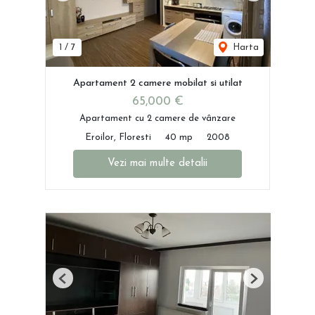
1
/
7
Harta
Apartament 2 camere mobilat si utilat
65,000 €
Apartament cu 2 camere de vânzare
Eroilor, Floresti
40 mp
2008
Vezi mai multe detalii
Previous
Next