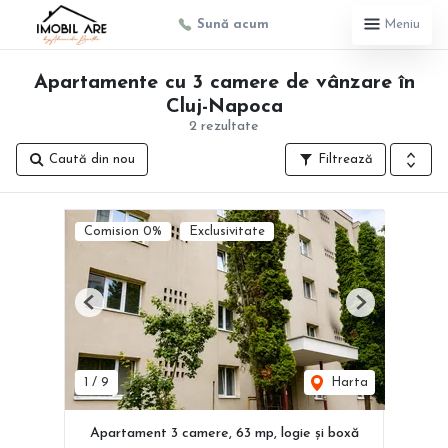
Sună acum
Meniu
Apartamente cu 3 camere de vânzare în
Cluj-Napoca
2 rezultate
Caută din nou
Filtrează
Comision 0%
Exclusivitate
Previous
Next
1
/
9
Harta
Apartament 3 camere, 63 mp, logie și boxă