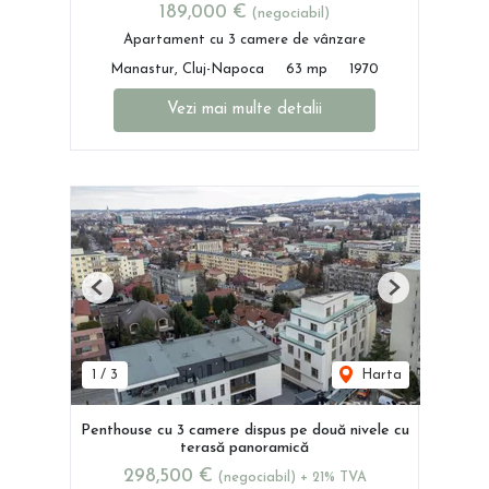
189,000 €
(negociabil)
Apartament cu 3 camere de vânzare
Manastur, Cluj-Napoca
63 mp
1970
Vezi mai multe detalii
Previous
Next
1
/
3
Harta
Penthouse cu 3 camere dispus pe două nivele cu
terasă panoramică
298,500 €
(negociabil) + 21% TVA