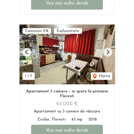
Vezi mai multe detalii
Comision 0%
Exclusivitate
Previous
Next
1
/
7
Harta
Apartament 3 camere – in spate la primaria
Floresti
63,000 €
Apartament cu 3 camere de vânzare
Eroilor, Floresti
43 mp
2018
Vezi mai multe detalii