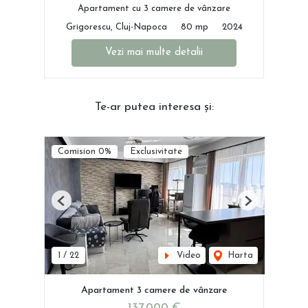
Apartament cu 3 camere de vânzare
Grigorescu, Cluj-Napoca
80 mp
2024
Vezi mai multe detalii
Te-ar putea interesa și:
Comision 0%
Exclusivitate
Previous
Next
1
/
22
Video
Harta
Apartament 3 camere de vânzare