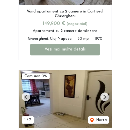
Vand apartament cu 2 camere in Cartierul
Gheorgheni
149,900 €
(negociabil)
Apartament cu 2 camere de vânzare
Gheorgheni, Cluj-Napoca
50 mp
1970
Vezi mai multe detalii
Comision 0%
Previous
Next
1
/
7
Harta