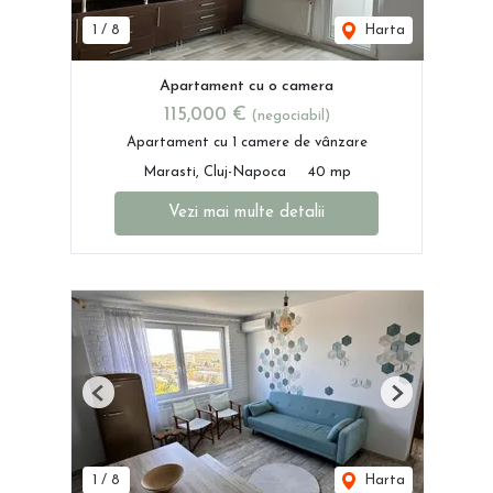
1
/
8
Harta
Apartament cu o camera
115,000 €
(negociabil)
Apartament cu 1 camere de vânzare
Marasti, Cluj-Napoca
40 mp
Vezi mai multe detalii
Previous
Next
1
/
8
Harta