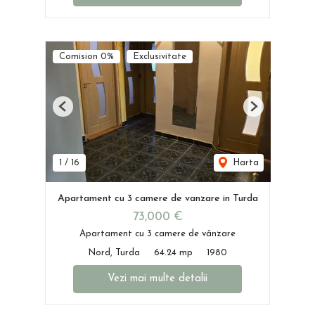
Comision 0%
Exclusivitate
Previous
Next
1
/
16
Harta
Apartament cu 3 camere de vanzare in Turda
73,000 €
Apartament cu 3 camere de vânzare
Nord, Turda
64.24 mp
1980
Vezi mai multe detalii